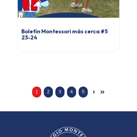
Boletín Montessori más cerca #5
23-24
1
2
3
4
5