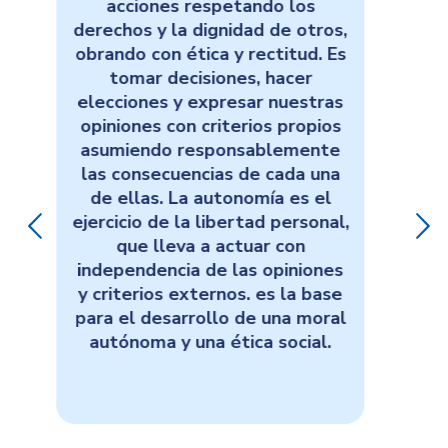
impacto que el
,
comportamiento tiene sobre sí
s
mismo y sobre los otros, implica
la libertad y conciencia de una
obligación, del deber ser; es
organizarse, es saberse dar
normas y cumplirlas
asiduamente. La
responsabilidad está ligada a la
,
libertad, porque implica
“Hacerse cargo de sí mismo”.La
responsabilidad en el Ser
Montessori se relaciona con la
l
búsqueda de la excelencia,
entendida como ese
mejoramiento continuo en el
que ” hoy lo hago bien, mañana
mucho mejor”, el compromiso y
sentido del deber y por ende, la