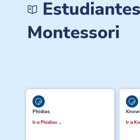
Estudiante
Montessori
Phidias
Know
Ir a Phidias →
Ir a 