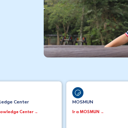
s
ledge Center
MOSMUN
Knowledge Center →
Ir a MOSMUN →