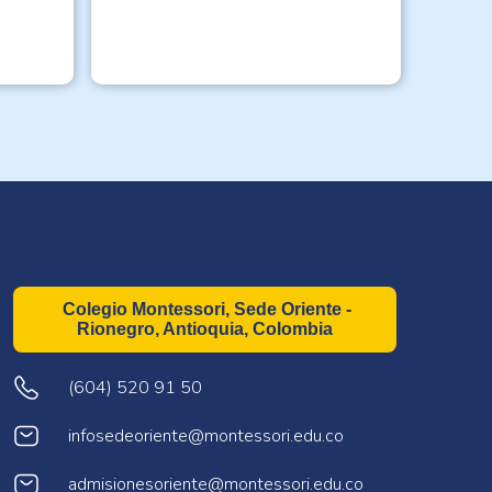
Colegio Montessori, Sede Oriente -
Rionegro, Antioquia, Colombia
(604) 520 91 50
infosedeoriente@montessori.edu.co
admisionesoriente@montessori.edu.co