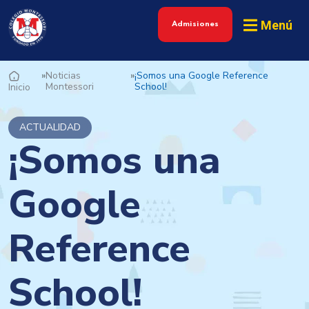
Menú
Admisiones
»
Noticias
»
¡Somos una Google Reference
Montessori
School!
Inicio
ACTUALIDAD
¡Somos una
Google
Reference
School!