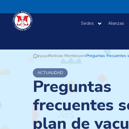
Sedes
Alianzas
»
Noticias Montessori
»
Preguntas frecuentes 
Inicio
ACTUALIDAD
Preguntas
frecuentes s
plan de vac