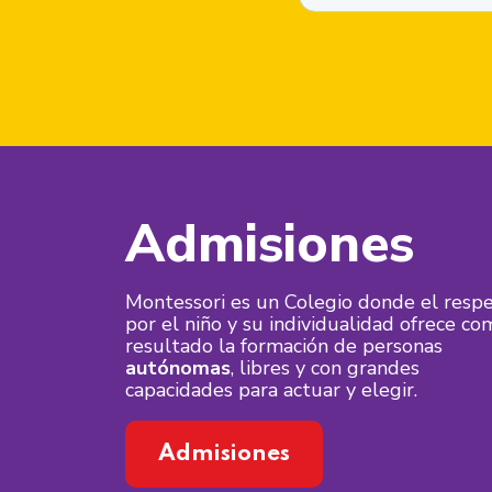
Admisiones
Montessori es un Colegio donde el resp
por el niño y su individualidad ofrece co
resultado la formación de personas
autónomas
, libres y con grandes
capacidades para actuar y elegir.
Admisiones