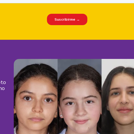
eto
mo