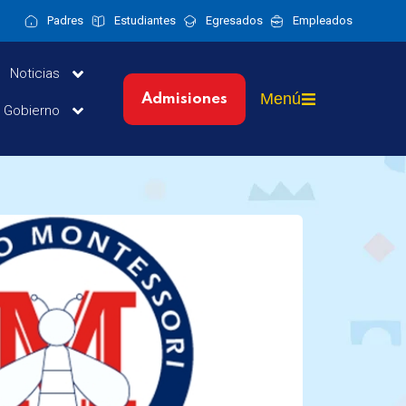
Padres
Estudiantes
Egresados
Empleados
Noticias
Menú
Admisiones
y Gobierno