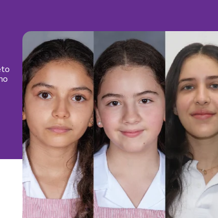
eto
mo