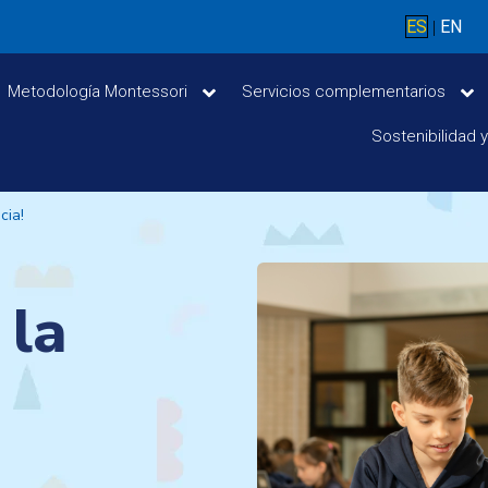
ES
EN
|
Metodología Montessori
Servicios complementarios
Sostenibilidad 
cia!
 la