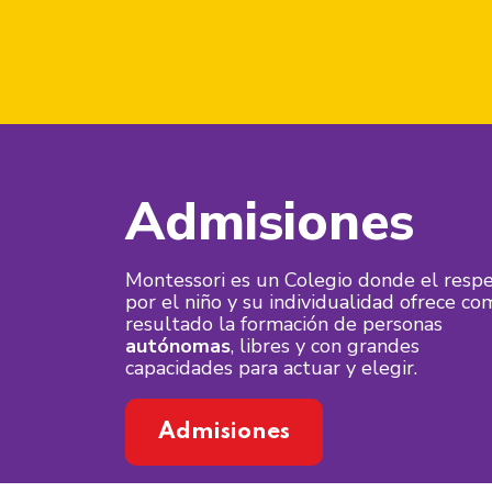
Admisiones
Montessori es un Colegio donde el resp
por el niño y su individualidad ofrece co
resultado la formación de personas
autónomas
, libres y con grandes
capacidades para actuar y elegir.
Admisiones