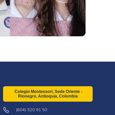
Colegio Montessori, Sede Oriente -
Rionegro, Antioquia, Colombia
(604) 520 91 50