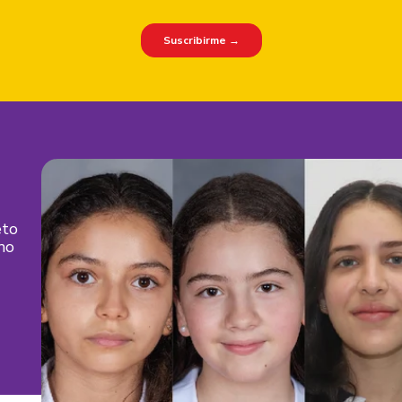
eto
mo