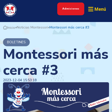
Menú
Admisiones
»
Noticias Montessori
»
Montessori más cerca #3
Inicio
BOLETINES
Montessori más
cerca #3
2023-12-04 15:53:18