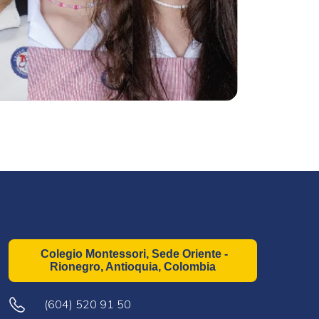
Colegio Montessori, Sede Oriente -
Rionegro, Antioquia, Colombia
(604) 520 91 50