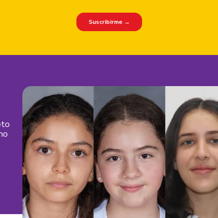
eto
mo