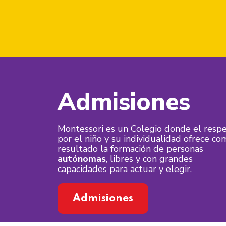
Admisiones
Montessori es un Colegio donde el resp
por el niño y su individualidad ofrece co
resultado la formación de personas
autónomas
, libres y con grandes
capacidades para actuar y elegir.
Admisiones